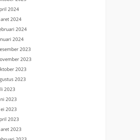
pril 2024
aret 2024
ebruari 2024
anuari 2024
esember 2023
ovember 2023
ktober 2023
gustus 2023
uli 2023
uni 2023
ei 2023
pril 2023
aret 2023
ebruari 2023