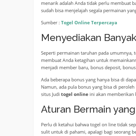
menarik adalah Anda tidak perlu membuat b
sudah bisa menjelajah segala permainan yang 
Sumber :
Togel Online Terpercaya
Menyediakan Banyak 
Seperti permainan taruhan pada umumnya, t
membuat Anda ketagihan untuk memainkannya.
menjadi member baru, bonus deposit, bonus r
Ada beberapa bonus yang hanya bisa di dapat
Namun, ada pula bonus yang bisa di peroleh 
situs Judi
togel online
ini akan memberikan 
Aturan Bermain yan
Perlu di ketahui bahwa togel on line tidak 
sulit untuk di pahami, apalagi bagi seorang be