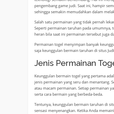
pengembang game judi. Saat ini, hampir semu
sehingga semakin memudahkan dalam melak
Salah satu permainan yang tidak pernah leka
Seperti permainan taruhan pada umumnya, to
heran bila saat ini permainan tersebut juga da
Permainan togel menyimpan banyak keunggul
saja keunggulan bermain taruhan di situs Jud
Jenis Permainan Tog
Keunggulan bermain togel yang pertama ada
jenis permainan yang seru dan menantang. Se
atau macam permainan. Setiap permainan yan
serta cara bermain yang berbeda-beda.
Tentunya, keunggulan bermain taruhan di situ
sensasi menyenangkan. Ketika Anda memainka