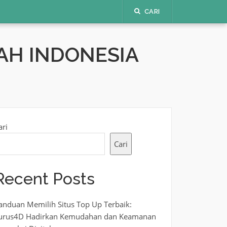
CARI
AH INDONESIA
ari
Cari
Recent Posts
anduan Memilih Situs Top Up Terbaik:
urus4D Hadirkan Kemudahan dan Keamanan