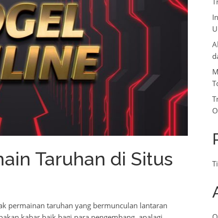
T
I
U
A
d
M
T
T
O
in Taruhan di Situs
T
ak permainan taruhan yang bermunculan lantaran
O
pakan kabar baik bagi para pengembang, apalagi