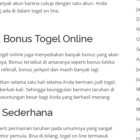
anyak akun karena cukup dengan satu akun. Anda
J
ada di dalam togel on line.
D
N
Bonus Togel Online
O
S
ogel online juga menyediakan banyak bonus yang akan
A
 Bonus tersebut di antaranya seperti bonus ketika
J
eferall, bonus jackpot dan masih banyak lagi.
J
kan selama satu kali selama Anda bermain judi togel.
M
berkali-kali. Sehingga keunggulan bermain taruhan di
keuntungan besar bagi Anda yang berhasil menang.
A
M
g Sederhana
F
seperti permainan taruhan pada umumnya yang sangat
J
ttor pemula. Bisa di bilang, togel on line termasuk
D