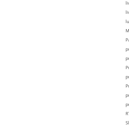
l
l
l
M
P
p
p
P
p
P
p
p
R
S