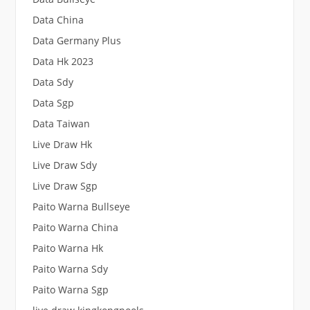
Data China
Data Germany Plus
Data Hk 2023
Data Sdy
Data Sgp
Data Taiwan
Live Draw Hk
Live Draw Sdy
Live Draw Sgp
Paito Warna Bullseye
Paito Warna China
Paito Warna Hk
Paito Warna Sdy
Paito Warna Sgp