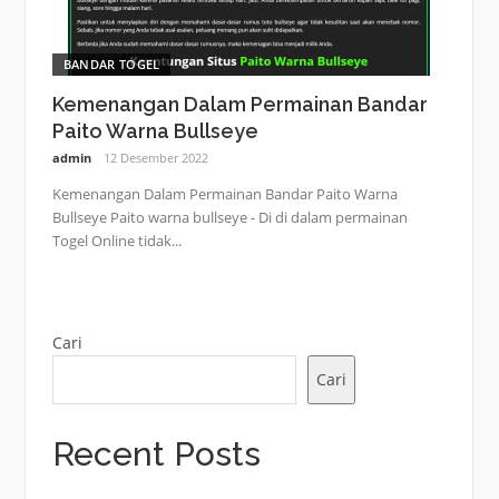
BANDAR TOGEL
Kemenangan Dalam Permainan Bandar
Paito Warna Bullseye
admin
12 Desember 2022
Kemenangan Dalam Permainan Bandar Paito Warna
Bullseye Paito warna bullseye - Di di dalam permainan
Togel Online tidak...
Cari
Cari
Recent Posts