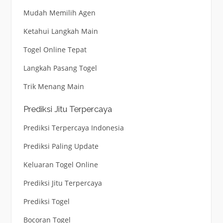
Mudah Memilih Agen
Ketahui Langkah Main
Togel Online Tepat
Langkah Pasang Togel
Trik Menang Main
Prediksi Jitu Terpercaya
Prediksi Terpercaya Indonesia
Prediksi Paling Update
Keluaran Togel Online
Prediksi Jitu Terpercaya
Prediksi Togel
Bocoran Togel