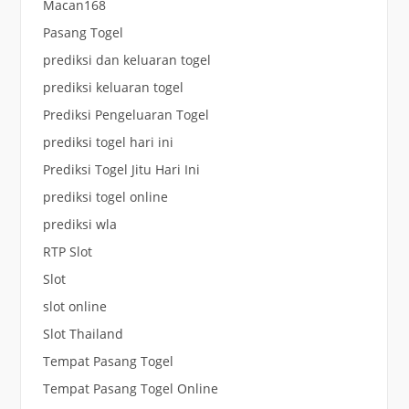
Macan168
Pasang Togel
prediksi dan keluaran togel
prediksi keluaran togel
Prediksi Pengeluaran Togel
prediksi togel hari ini
Prediksi Togel Jitu Hari Ini
prediksi togel online
prediksi wla
RTP Slot
Slot
slot online
Slot Thailand
Tempat Pasang Togel
Tempat Pasang Togel Online