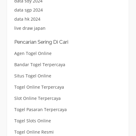
data sdy 2024
data sgp 2024
data hk 2024
live draw japan
Pencarian Sering Di Cari
Agen Togel Online
Bandar Togel Terpercaya
Situs Togel Online
Togel Online Terpercaya
Slot Online Terpercaya
Togel Pasaran Terpercaya
Togel Slots Online
Togel Online Resmi