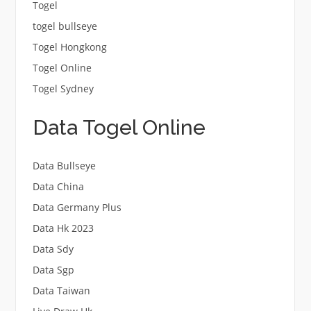
Togel
togel bullseye
Togel Hongkong
Togel Online
Togel Sydney
Data Togel Online
Data Bullseye
Data China
Data Germany Plus
Data Hk 2023
Data Sdy
Data Sgp
Data Taiwan