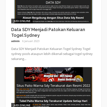
JUDI ONLINE
Data SDY Menjadi Patokan Keluaran
Togel Sydney
admin
6 Januari 2023
Data SDY Menjadi Patokan Keluaran Togel Sydney Togel
sydney pools ataupun lebih dikenali sebagai togel sydney
sekarang...
JUDI ONLINE