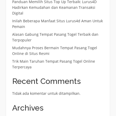
Panduan Memilih Situs Top Up Terbaik: Lurus4D
Hadirkan Kemudahan dan Keamanan Transaksi
Digital
Inilah Beberapa Manfaat Situs Lurus4d Aman Untuk
Pemain
Alasan Gabung Tempat Pasang Togel Terbaik dan
Terpopuler
Mudahnya Proses Bermain Tempat Pasang Togel
Online di Situs Resmi
Trik Main Taruhan Tempat Pasang Togel Online
Terpercaya
Recent Comments
Tidak ada komentar untuk ditampilkan.
Archives