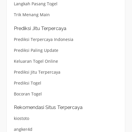
Langkah Pasang Togel
Trik Menang Main
Prediksi Jitu Terpercaya
Prediksi Terpercaya Indonesia
Prediksi Paling Update
Keluaran Togel Online
Prediksi Jitu Terpercaya
Prediksi Togel
Bocoran Togel
Rekomendasi Situs Terpercaya
kiostoto
angker4d