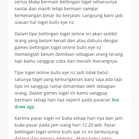
serius Maka bermain bettingan togel seharusnya
santai dan masih tetap bermain sampai
kemenangan besar itu berjalan. Langsung kami jadi
ulasan hal togel bulls eye nz.
Dalam tipe bettingan togel online ini akan sedikit
orang yang belum kenali dan atau dahulu dengar.
games bettingan togel online bulls eye nz
memanglah belum demikian sebagian orang terang
tapi kamu sanggup coba dan meraih menangnya.
Tipe togel online bulls eye nz jadi tidak betul
satunya togel yang kemungkinan baru saja ada tapi
tipe ini sanggup ramai dimainkan oleh sebagian
orang. Dalam games togel ini kamu sanggup
bermain setiap hari nya seperti pada pasaran
live
draw sgp
.
Karena pasar togel ini buka setiap hari nya dan jam
buka pasar pada jam siang hari 12.20 wib. Pasar
bettingan togel online bulls eye nz ini berkunjung
datang dari negara amerika . Maka kamu perlu