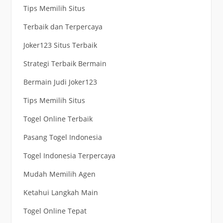
Tips Memilih Situs
Terbaik dan Terpercaya
Joker123 Situs Terbaik
Strategi Terbaik Bermain
Bermain Judi Joker123
Tips Memilih Situs
Togel Online Terbaik
Pasang Togel Indonesia
Togel Indonesia Terpercaya
Mudah Memilih Agen
Ketahui Langkah Main
Togel Online Tepat