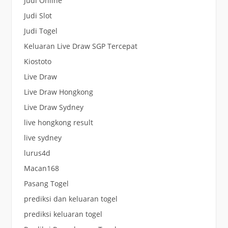
Judi Online
Judi Slot
Judi Togel
Keluaran Live Draw SGP Tercepat
Kiostoto
Live Draw
Live Draw Hongkong
Live Draw Sydney
live hongkong result
live sydney
lurus4d
Macan168
Pasang Togel
prediksi dan keluaran togel
prediksi keluaran togel