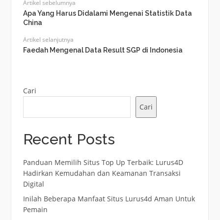
Artikel sebelumnya
Apa Yang Harus Didalami Mengenai Statistik Data
China
Artikel selanjutnya
Faedah Mengenal Data Result SGP di Indonesia
Cari
Cari
Recent Posts
Panduan Memilih Situs Top Up Terbaik: Lurus4D
Hadirkan Kemudahan dan Keamanan Transaksi
Digital
Inilah Beberapa Manfaat Situs Lurus4d Aman Untuk
Pemain