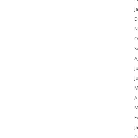
J
D
N
O
S
A
J
J
M
A
M
F
J
D