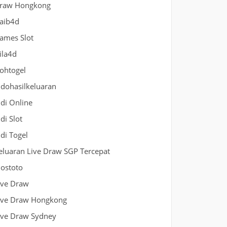
raw Hongkong
aib4d
ames Slot
ila4d
ohtogel
ndohasilkeluaran
udi Online
udi Slot
udi Togel
eluaran Live Draw SGP Tercepat
iostoto
ive Draw
ive Draw Hongkong
ive Draw Sydney