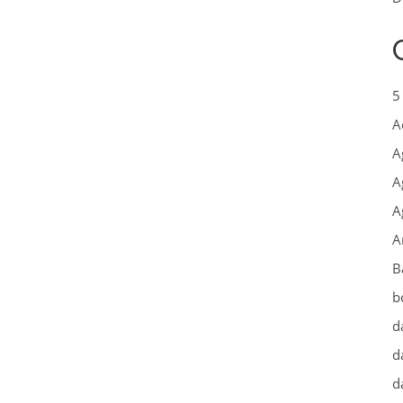
5
A
A
A
A
A
B
b
d
d
d