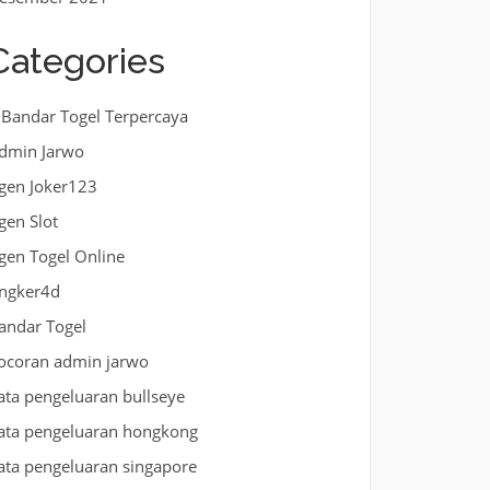
Categories
 Bandar Togel Terpercaya
dmin Jarwo
gen Joker123
gen Slot
gen Togel Online
ngker4d
andar Togel
ocoran admin jarwo
ata pengeluaran bullseye
ata pengeluaran hongkong
ata pengeluaran singapore