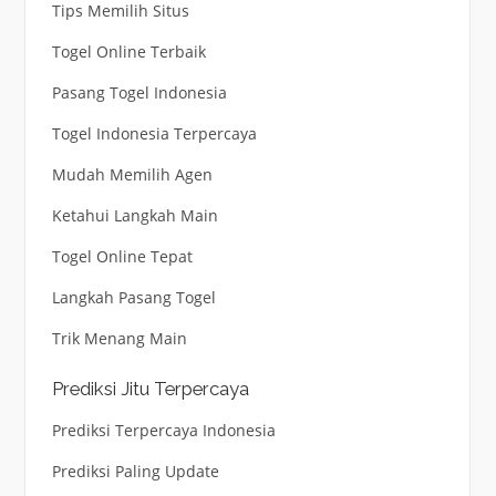
Tips Memilih Situs
Togel Online Terbaik
Pasang Togel Indonesia
Togel Indonesia Terpercaya
Mudah Memilih Agen
Ketahui Langkah Main
Togel Online Tepat
Langkah Pasang Togel
Trik Menang Main
Prediksi Jitu Terpercaya
Prediksi Terpercaya Indonesia
Prediksi Paling Update