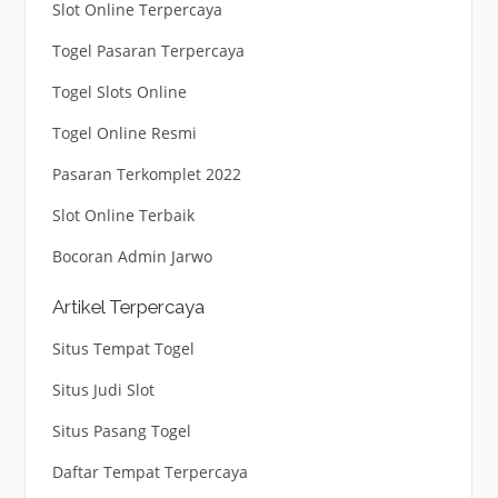
Slot Online Terpercaya
Togel Pasaran Terpercaya
Togel Slots Online
Togel Online Resmi
Pasaran Terkomplet 2022
Slot Online Terbaik
Bocoran Admin Jarwo
Artikel Terpercaya
Situs Tempat Togel
Situs Judi Slot
Situs Pasang Togel
Daftar Tempat Terpercaya