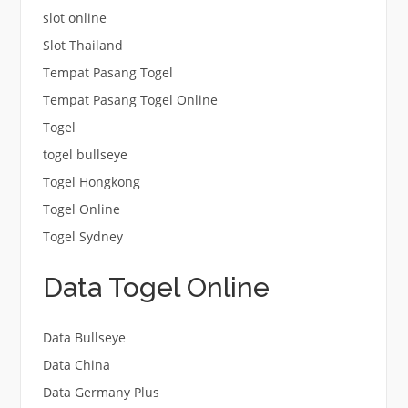
slot online
Slot Thailand
Tempat Pasang Togel
Tempat Pasang Togel Online
Togel
togel bullseye
Togel Hongkong
Togel Online
Togel Sydney
Data Togel Online
Data Bullseye
Data China
Data Germany Plus