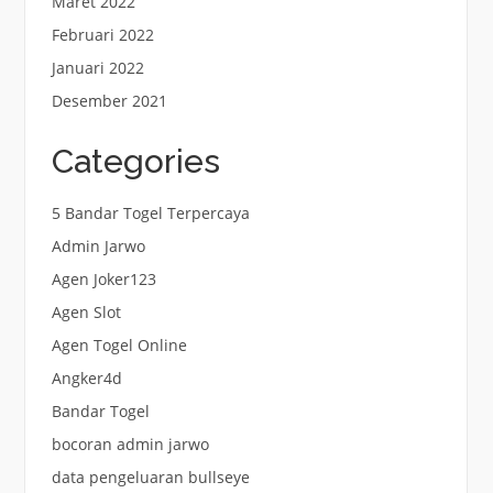
Maret 2022
Februari 2022
Januari 2022
Desember 2021
Categories
5 Bandar Togel Terpercaya
Admin Jarwo
Agen Joker123
Agen Slot
Agen Togel Online
Angker4d
Bandar Togel
bocoran admin jarwo
data pengeluaran bullseye