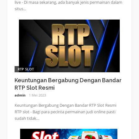
live - Di masa sekarang, ada banyak jenis permainan dalam
situs...
RTP SLOT
Keuntungan Bergabung Dengan Bandar
RTP Slot Resmi
admin
1 Mei 2023
Keuntungan Bergabung Dengan Bandar RTP Slot Resmi
RTP slot - Bagi para pecinta permainan judi online pasti
sudah tidak...