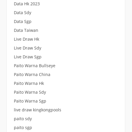
Data Hk 2023
Data Sdy
Data Sgp
Data Taiwan
Live Draw Hk
Live Draw Sdy
Live Draw Sgp
Paito Warna Bullseye
Paito Warna China
Paito Warna Hk
Paito Warna Sdy
Paito Warna Sgp
live draw kingkongpools
paito sdy
paito sgp