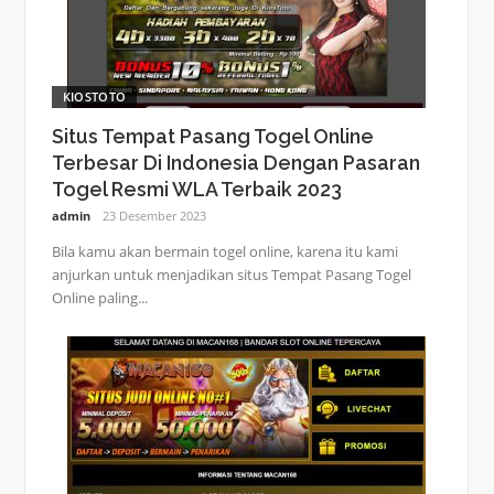
KIOSTOTO
Situs Tempat Pasang Togel Online
Terbesar Di Indonesia Dengan Pasaran
Togel Resmi WLA Terbaik 2023
admin
23 Desember 2023
Bila kamu akan bermain togel online, karena itu kami
anjurkan untuk menjadikan situs Tempat Pasang Togel
Online paling...