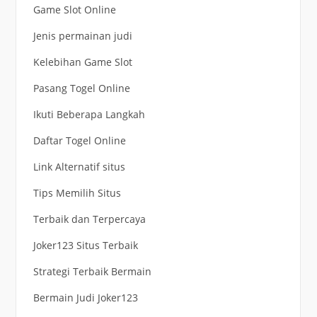
Game Slot Online
Jenis permainan judi
Kelebihan Game Slot
Pasang Togel Online
Ikuti Beberapa Langkah
Daftar Togel Online
Link Alternatif situs
Tips Memilih Situs
Terbaik dan Terpercaya
Joker123 Situs Terbaik
Strategi Terbaik Bermain
Bermain Judi Joker123