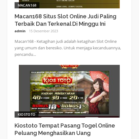
MACAN168
Macan168 Situs Slot Online Judi Paling
Terbaik Dan Terkenal Di Minggu Ini
admin
15 Desember 2023
Macan168 - Ketagihan judi adalah ketagihan Slot Online
yang umum dan beresiko. Untuk menjaga kecanduannya,
pencandu...
KIOSTOTO
Kiostoto Tempat Pasang Togel Online
Peluang Menghasilkan Uang