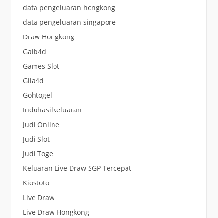
data pengeluaran hongkong
data pengeluaran singapore
Draw Hongkong
Gaib4d
Games Slot
Gila4d
Gohtogel
Indohasilkeluaran
Judi Online
Judi Slot
Judi Togel
Keluaran Live Draw SGP Tercepat
Kiostoto
Live Draw
Live Draw Hongkong