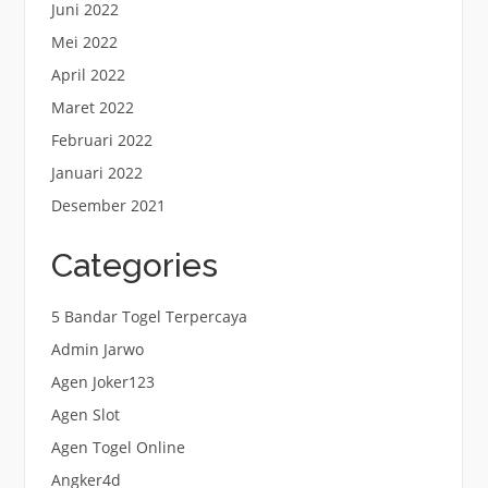
Juni 2022
Mei 2022
April 2022
Maret 2022
Februari 2022
Januari 2022
Desember 2021
Categories
5 Bandar Togel Terpercaya
Admin Jarwo
Agen Joker123
Agen Slot
Agen Togel Online
Angker4d