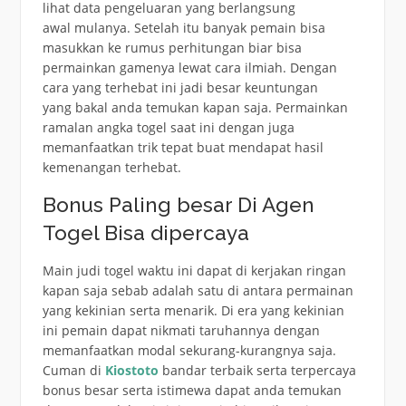
lihat data pengeluaran yang berlangsung
awal mulanya. Setelah itu banyak pemain bisa
masukkan ke rumus perhitungan biar bisa
permainkan gamenya lewat cara ilmiah. Dengan
cara yang terhebat ini jadi besar keuntungan
yang bakal anda temukan kapan saja. Permainkan
ramalan angka togel saat ini dengan juga
memanfaatkan trik tepat buat mendapat hasil
kemenangan terhebat.
Bonus Paling besar Di Agen
Togel Bisa dipercaya
Main judi togel waktu ini dapat di kerjakan ringan
kapan saja sebab adalah satu di antara permainan
yang kekinian serta menarik. Di era yang kekinian
ini pemain dapat nikmati taruhannya dengan
memanfaatkan modal sekurang-kurangnya saja.
Cuman di
Kiostoto
bandar terbaik serta terpercaya
bonus besar serta istimewa dapat anda temukan