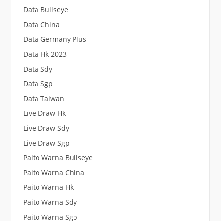
Data Bullseye
Data China
Data Germany Plus
Data Hk 2023
Data Sdy
Data Sgp
Data Taiwan
Live Draw Hk
Live Draw Sdy
Live Draw Sgp
Paito Warna Bullseye
Paito Warna China
Paito Warna Hk
Paito Warna Sdy
Paito Warna Sgp