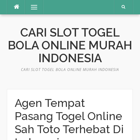
Lompat
Menu
ke
konten
CARI SLOT TOGEL
BOLA ONLINE MURAH
INDONESIA
CARI SLOT TOGEL BOLA ONLINE MURAH INDONESIA
Agen Tempat
Pasang Togel Online
Sah Toto Terhebat Di