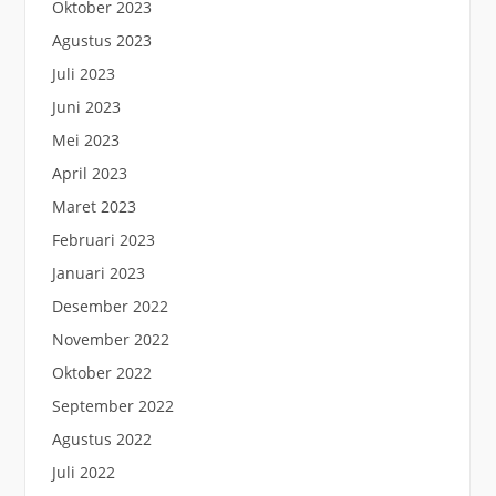
Oktober 2023
Agustus 2023
Juli 2023
Juni 2023
Mei 2023
April 2023
Maret 2023
Februari 2023
Januari 2023
Desember 2022
November 2022
Oktober 2022
September 2022
Agustus 2022
Juli 2022