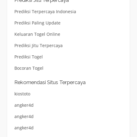
Prediksi Jitu Terpercaya
Prediksi Terpercaya Indonesia
Prediksi Paling Update
Keluaran Togel Online
Prediksi Jitu Terpercaya
Prediksi Togel
Bocoran Togel
Rekomendasi Situs Terpercaya
kiostoto
angker4d
angker4d
angker4d