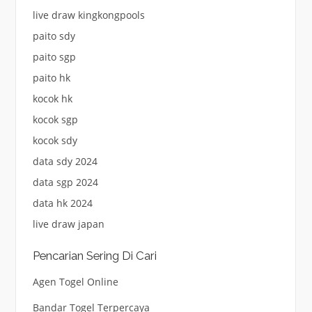
live draw kingkongpools
paito sdy
paito sgp
paito hk
kocok hk
kocok sgp
kocok sdy
data sdy 2024
data sgp 2024
data hk 2024
live draw japan
Pencarian Sering Di Cari
Agen Togel Online
Bandar Togel Terpercaya